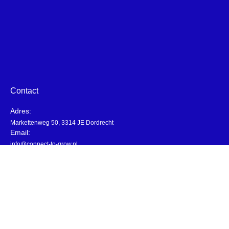
Contact
Adres:
Markettenweg 50, 3314 JE Dordrecht
Email:
info@connect-to-grow.nl
Telefoonnummer:
085-1306963